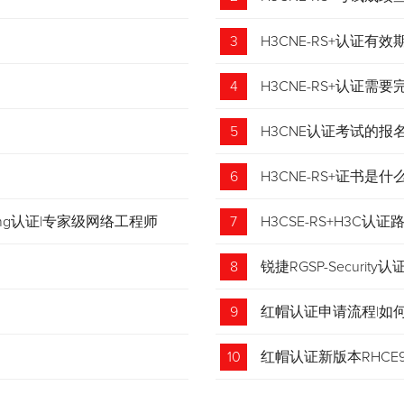
3
H3CNE-RS+认证有
4
H3CNE-RS+认证
5
H3CNE认证考试的
6
H3CNE-RS+证书
tching认证|专家级网络工程师
7
H3CSE-RS+H3C
8
锐捷RGSP-Security认
9
红帽认证申请流程|如
收藏！
10
红帽认证新版本RHCE9