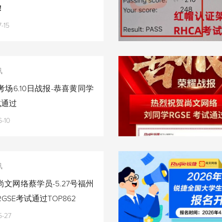
！
-15
讯
场6.10日战报-恭喜黄同学
试通过
-10
讯
文网络蔡学员-5.27号福州
GSE考试通过TOP862
5-27