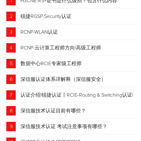
1
H3CNE-RS+证书是什么级别？包含什么内容
2
锐捷RGSP-Security认证
3
RCNP-WLAN认证
4
RCNP-云计算工程师方向|高级工程师
5
数据中心RCIE专家级工程师
6
深信服认证体系详解释（深信服安全）
7
认证介绍|锐捷认证丨RCIE-Routing & Switching认证|
专家级网络工程师
8
深信服技术认证目前有哪些？
9
深信服技术认证 考试注意事项有哪些？