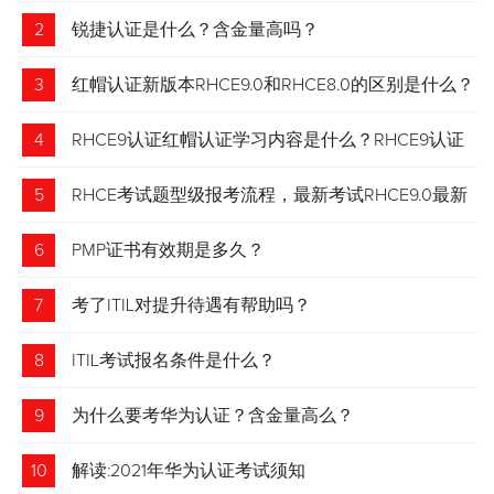
2
锐捷认证是什么？含金量高吗？
3
红帽认证新版本RHCE9.0和RHCE8.0的区别是什么？
4
RHCE9认证红帽认证学习内容是什么？RHCE9认证
介绍
5
RHCE考试题型级报考流程，最新考试RHCE9.0最新
考试 变化请悉知
6
PMP证书有效期是多久？
7
考了ITIL对提升待遇有帮助吗？
8
ITIL考试报名条件是什么？
9
为什么要考华为认证？含金量高么？
10
解读:2021年华为认证考试须知