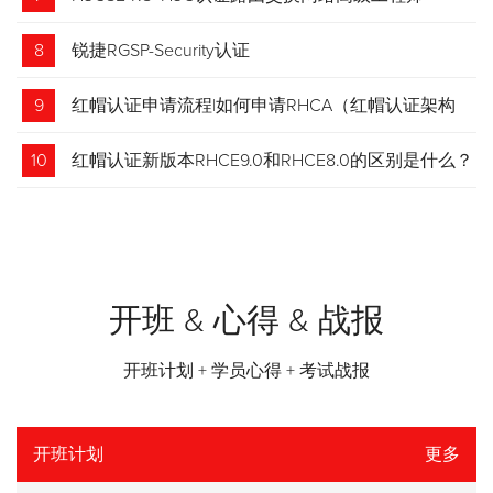
8
锐捷RGSP-Security认证
9
红帽认证申请流程|如何申请RHCA（红帽认证架构
师）证书？申请步骤请收藏！
10
红帽认证新版本RHCE9.0和RHCE8.0的区别是什么？
开班 & 心得 & 战报
开班计划 + 学员心得 + 考试战报
开班计划
更多