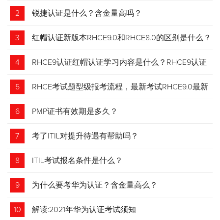
2
锐捷认证是什么？含金量高吗？
3
红帽认证新版本RHCE9.0和RHCE8.0的区别是什么？
4
RHCE9认证红帽认证学习内容是什么？RHCE9认证
介绍
5
RHCE考试题型级报考流程，最新考试RHCE9.0最新
考试 变化请悉知
6
PMP证书有效期是多久？
7
考了ITIL对提升待遇有帮助吗？
8
ITIL考试报名条件是什么？
9
为什么要考华为认证？含金量高么？
10
解读:2021年华为认证考试须知