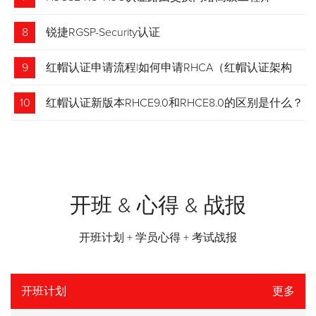
8
锐捷RGSP-Security认证
9
红帽认证申请流程|如何申请RHCA（红帽认证架构
师）证书？申请步骤请收藏！
10
红帽认证新版本RHCE9.0和RHCE8.0的区别是什么？
开班 & 心得 & 战报
开班计划 + 学员心得 + 考试战报
开班计划
更多