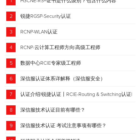
1
H3CNE-RS+证书是什么级别？包含什么内容
2
锐捷RGSP-Security认证
3
RCNP-WLAN认证
4
RCNP-云计算工程师方向|高级工程师
5
数据中心RCIE专家级工程师
6
深信服认证体系详解释（深信服安全）
7
认证介绍|锐捷认证丨RCIE-Routing & Switching认证|
专家级网络工程师
8
深信服技术认证目前有哪些？
9
深信服技术认证 考试注意事项有哪些？