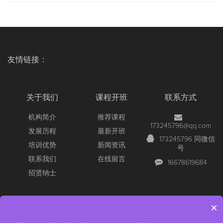
友情链接：
关于我们
课程开班
联系方式
机构简介
推荐课程
173245796@qq.com
发展历程
最新开班
173245796 同微信
培训优势
新闻资讯
号
联系我们
在线留言
16678619684
招贤纳士
×
Copyright © 2026 All Rights Reserved
【官网】青岛尚文网络/锐捷