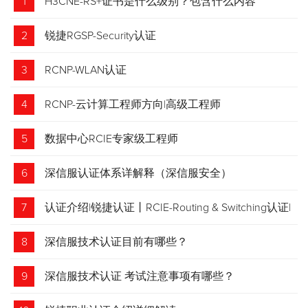
1
H3CNE-RS+证书是什么级别？包含什么内容
2
锐捷RGSP-Security认证
3
RCNP-WLAN认证
4
RCNP-云计算工程师方向|高级工程师
5
数据中心RCIE专家级工程师
6
深信服认证体系详解释（深信服安全）
7
认证介绍|锐捷认证丨RCIE-Routing & Switching认证|
专家级网络工程师
8
深信服技术认证目前有哪些？
9
深信服技术认证 考试注意事项有哪些？