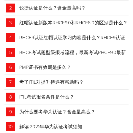
2
锐捷认证是什么？含金量高吗？
3
红帽认证新版本RHCE9.0和RHCE8.0的区别是什么？
4
RHCE9认证红帽认证学习内容是什么？RHCE9认证
介绍
5
RHCE考试题型级报考流程，最新考试RHCE9.0最新
考试 变化请悉知
6
PMP证书有效期是多久？
7
考了ITIL对提升待遇有帮助吗？
8
ITIL考试报名条件是什么？
9
为什么要考华为认证？含金量高么？
10
解读:2021年华为认证考试须知