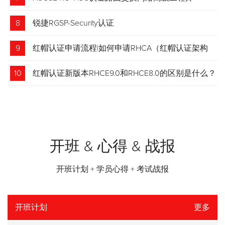
8
锐捷RGSP-Security认证
9
红帽认证申请流程|如何申请RHCA（红帽认证架构
师）证书？申请步骤请收藏！
10
红帽认证新版本RHCE9.0和RHCE8.0的区别是什么？
开班 & 心得 & 战报
开班计划 + 学员心得 + 考试战报
开班计划
更多