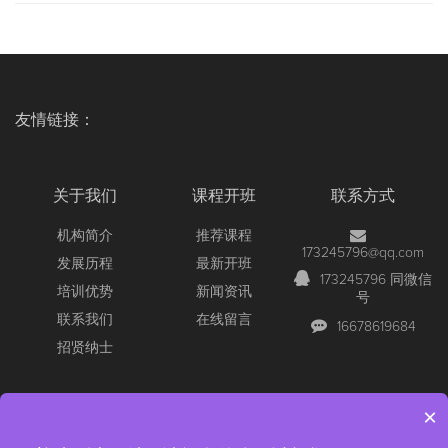
友情链接：
关于我们
课程开班
联系方式
机构简介
推荐课程
173245796@qq.com
发展历程
最新开班
173245796 同微信
培训优势
新闻资讯
号
联系我们
在线留言
16678619684
招贤纳士
×
Copyright © 2026 All Rights Reserved
【官网】青岛尚文网络/锐捷