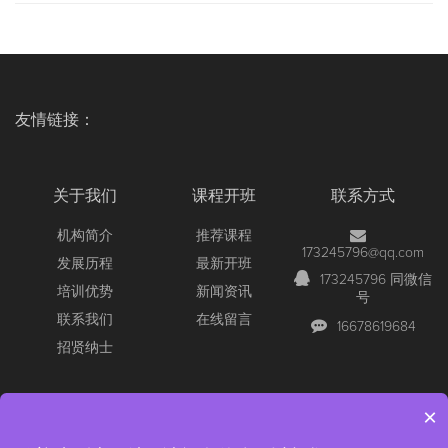
友情链接：
关于我们
课程开班
联系方式
机构简介
推荐课程
173245796@qq.com
发展历程
最新开班
173245796 同微信
培训优势
新闻资讯
号
联系我们
在线留言
16678619684
招贤纳士
×
Copyright © 2026 All Rights Reserved
【官网】青岛尚文网络/锐捷