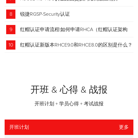
8
锐捷RGSP-Security认证
9
红帽认证申请流程|如何申请RHCA（红帽认证架构
师）证书？申请步骤请收藏！
10
红帽认证新版本RHCE9.0和RHCE8.0的区别是什么？
开班 & 心得 & 战报
开班计划 + 学员心得 + 考试战报
开班计划
更多