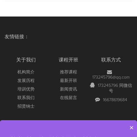
友情链接：
关于我们
课程开班
联系方式
机构简介
推荐课程
173245796@qq.com
发展历程
最新开班
173245796 同微信
培训优势
新闻资讯
号
联系我们
在线留言
16678619684
招贤纳士
×
Copyright © 2026 All Rights Reserved
【官网】青岛尚文网络/锐捷