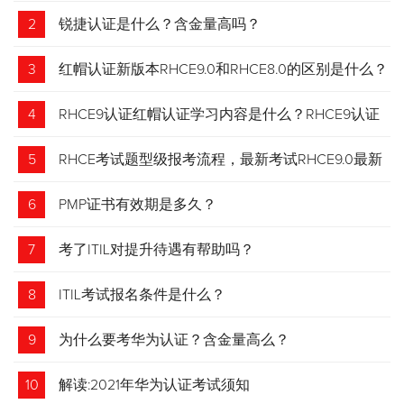
2
锐捷认证是什么？含金量高吗？
3
红帽认证新版本RHCE9.0和RHCE8.0的区别是什么？
4
RHCE9认证红帽认证学习内容是什么？RHCE9认证
介绍
5
RHCE考试题型级报考流程，最新考试RHCE9.0最新
考试 变化请悉知
6
PMP证书有效期是多久？
7
考了ITIL对提升待遇有帮助吗？
8
ITIL考试报名条件是什么？
9
为什么要考华为认证？含金量高么？
10
解读:2021年华为认证考试须知