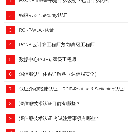
1
H3CNE-RS+证书是什么级别？包含什么内容
2
锐捷RGSP-Security认证
3
RCNP-WLAN认证
4
RCNP-云计算工程师方向|高级工程师
5
数据中心RCIE专家级工程师
6
深信服认证体系详解释（深信服安全）
7
认证介绍|锐捷认证丨RCIE-Routing & Switching认证|
专家级网络工程师
8
深信服技术认证目前有哪些？
9
深信服技术认证 考试注意事项有哪些？