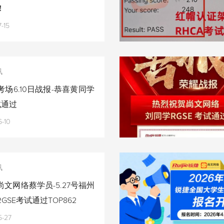
！
-15
讯
场6.10日战报-恭喜黄同学
试通过
-10
讯
文网络蔡学员-5.27号福州
GSE考试通过TOP862
5-27