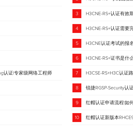
3
H3CNE-RS+认证有
4
H3CNE-RS+认证
5
H3CNE认证考试的
6
H3CNE-RS+证书
tching认证|专家级网络工程师
7
H3CSE-RS+H3C
8
锐捷RGSP-Security认
9
红帽认证申请流程|如
收藏！
10
红帽认证新版本RHCE9