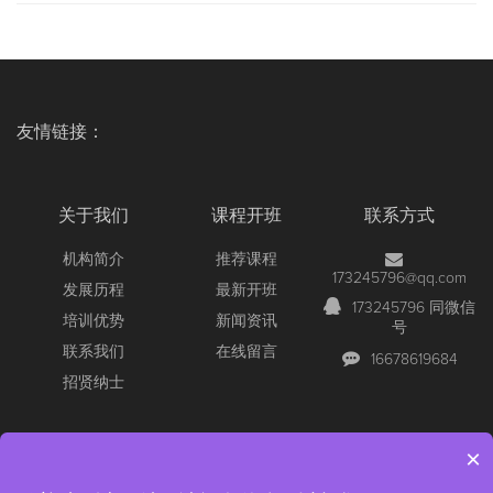
友情链接：
关于我们
课程开班
联系方式
机构简介
推荐课程
173245796@qq.com
发展历程
最新开班
173245796 同微信
培训优势
新闻资讯
号
联系我们
在线留言
16678619684
招贤纳士
×
Copyright © 2026 All Rights Reserved
【官网】青岛尚文网络/锐捷