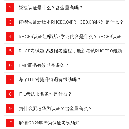
2
锐捷认证是什么？含金量高吗？
3
红帽认证新版本RHCE9.0和RHCE8.0的区别是什么？
4
RHCE9认证红帽认证学习内容是什么？RHCE9认证
介绍
5
RHCE考试题型级报考流程，最新考试RHCE9.0最新
考试 变化请悉知
6
PMP证书有效期是多久？
7
考了ITIL对提升待遇有帮助吗？
8
ITIL考试报名条件是什么？
9
为什么要考华为认证？含金量高么？
10
解读:2021年华为认证考试须知