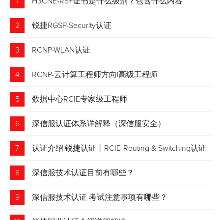
1
H3CNE-RS+证书是什么级别？包含什么内容
2
锐捷RGSP-Security认证
3
RCNP-WLAN认证
4
RCNP-云计算工程师方向|高级工程师
5
数据中心RCIE专家级工程师
6
深信服认证体系详解释（深信服安全）
7
认证介绍|锐捷认证丨RCIE-Routing & Switching认证|
专家级网络工程师
8
深信服技术认证目前有哪些？
9
深信服技术认证 考试注意事项有哪些？