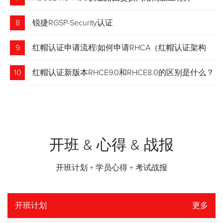
8
锐捷RGSP-Security认证
9
红帽认证申请流程|如何申请RHCA（红帽认证架构
师）证书？申请步骤请收藏！
10
红帽认证新版本RHCE9.0和RHCE8.0的区别是什么？
开班 & 心得 & 战报
开班计划 + 学员心得 + 考试战报
开班计划
更多