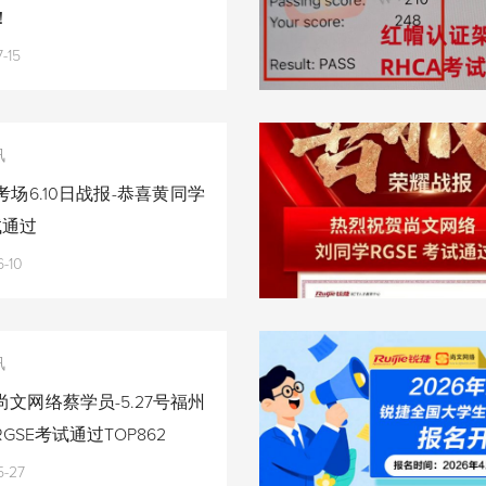
！
-15
讯
场6.10日战报-恭喜黄同学
试通过
-10
讯
文网络蔡学员-5.27号福州
GSE考试通过TOP862
5-27