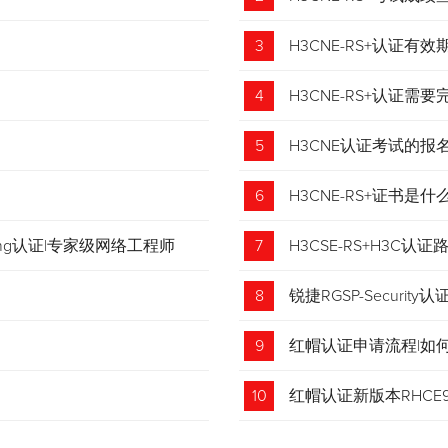
3
H3CNE-RS+认证有
4
H3CNE-RS+认证
5
H3CNE认证考试的
6
H3CNE-RS+证书
tching认证|专家级网络工程师
7
H3CSE-RS+H3C
8
锐捷RGSP-Security认
9
红帽认证申请流程|如
收藏！
10
红帽认证新版本RHCE9