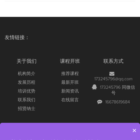
友情链接：
关于我们
课程开班
联系方式
机构简介
推荐课程
173245796@qq.com
发展历程
最新开班
173245796 同微信
培训优势
新闻资讯
号
联系我们
在线留言
16678619684
招贤纳士
×
Copyright © 2026 All Rights Reserved
【官网】青岛尚文网络/锐捷