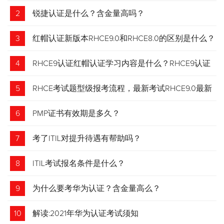
2
锐捷认证是什么？含金量高吗？
3
红帽认证新版本RHCE9.0和RHCE8.0的区别是什么？
4
RHCE9认证红帽认证学习内容是什么？RHCE9认证
介绍
5
RHCE考试题型级报考流程，最新考试RHCE9.0最新
考试 变化请悉知
6
PMP证书有效期是多久？
7
考了ITIL对提升待遇有帮助吗？
8
ITIL考试报名条件是什么？
9
为什么要考华为认证？含金量高么？
10
解读:2021年华为认证考试须知