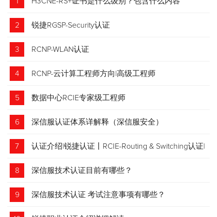
1
H3CNE-RS+证书是什么级别？包含什么内容
2
锐捷RGSP-Security认证
3
RCNP-WLAN认证
4
RCNP-云计算工程师方向|高级工程师
5
数据中心RCIE专家级工程师
6
深信服认证体系详解释（深信服安全）
7
认证介绍|锐捷认证丨RCIE-Routing & Switching认证|
专家级网络工程师
8
深信服技术认证目前有哪些？
9
深信服技术认证 考试注意事项有哪些？