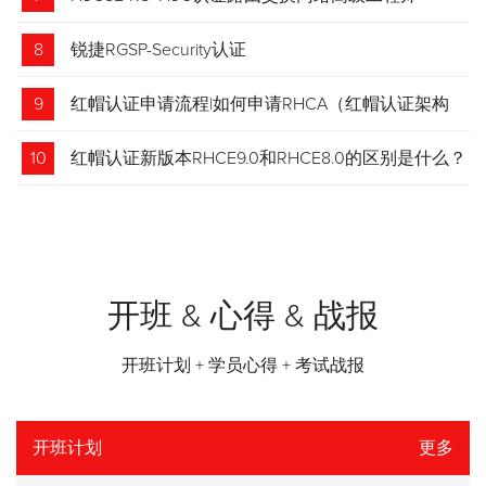
8
锐捷RGSP-Security认证
9
红帽认证申请流程|如何申请RHCA（红帽认证架构
师）证书？申请步骤请收藏！
10
红帽认证新版本RHCE9.0和RHCE8.0的区别是什么？
开班 & 心得 & 战报
开班计划 + 学员心得 + 考试战报
开班计划
更多